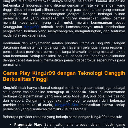
KingJr99 telah memantapkan dirinya sebagai salah satu bandar slot online
terkemuka di Indonesia, yang dikenal dengan winrate kemenangan yang
tinggi. Situs ini menjadi pilihan utama bagi para pecinta slot yang mencari
peluang besar untuk memenangkan jackpot. Dengan berbagai pilihan
permainan slot yang disediakan, KingJr99 memastikan setiap pemain
memiliki kesempatan yang adil untuk meraih kemenangan besar.
Keunggulan
KingJr99
terletak pada kemampuannya untuk memberikan
pengalaman bermain yang menyenangkan, menguntungkan, dan tentunya
mudah diakses kapan saja.
Keamanan dan kenyamanan adalah prioritas utama di KingJr99. Dengan
dukungan dari sistem yang canggih dan layanan pelanggan yang responsif,
pemain dapat menikmati permainan tanpa khawatir tentang masalah teknis
atau keamanan. Setiap transaksi, baik itu deposit atau penarikan, dilakukan
dengan cepat dan aman, memastikan pemain dapat fokus sepenuhnya pada
permainan.
Game Play KingJr99 dengan Teknologi Canggih
Berkualitas Tinggi
KingJr99 tidak hanya dikenal sebagai bandar slot gacor, tetapi juga sebagai
situs game casino online terlengkap di Indonesia. Situs ini menawarkan
berbagai opsi permainan yang mencakup togel, slot, judi bola, live casino,
dan e-sport. Dengan menggunakan teknologi tercanggih dari beberapa
provider terkemuka di dunia,
KingJr99 Slot
memastikan bahwa setiap
permainan yang disediakan memiliki kualitas terbaik.
Beberapa provider ternama yang bekerja sama dengan KingJr99 termasuk:
Pragmatic Play:
Salah satu nama terbesar dalam industri game